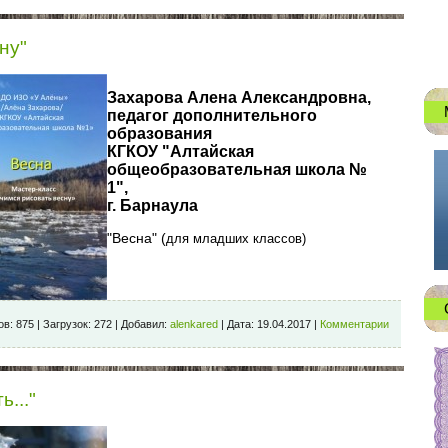
ну"
Захарова Алена Александровна,
педагог дополнительного
образования
КГКОУ "Алтайская
общеобразовательная школа №
1",
г. Барнаула
"Весна" (
для младших классов)
ов:
875
|
Загрузок:
272
|
Добавил:
alenkared
|
Дата:
19.04.2017
|
Комментарии
..."