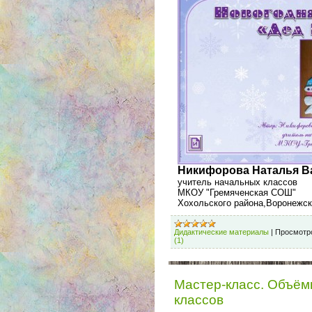
Никифорова Наталья В
учитель начальных классов
МКОУ "Гремяченская СОШ"
Хохольского района,Воронежс
Дидактические материалы
|
Просмотр
(1)
Мастер-класс. Объёмн
классов