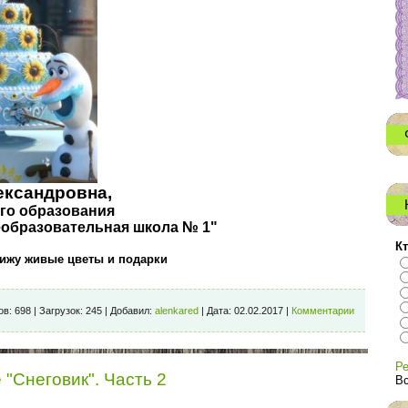
ександровна,
го образования
еобразовательная школа № 1"
Кт
вижу живые цветы и подарки
ов:
698
|
Загрузок:
245
|
Добавил:
alenkared
|
Дата:
02.02.2017
|
Комментарии
Ре
"Снеговик". Часть 2
Вс