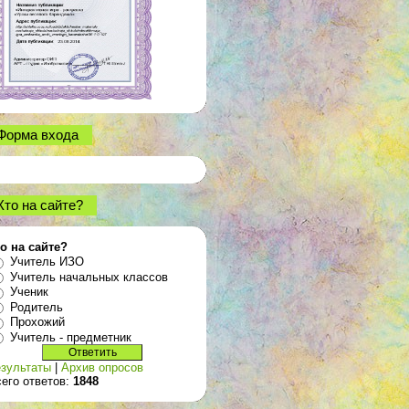
Форма входа
Кто на сайте?
о на сайте?
Учитель ИЗО
Учитель начальных классов
Ученик
Родитель
Прохожий
Учитель - предметник
зультаты
|
Архив опросов
его ответов:
1848