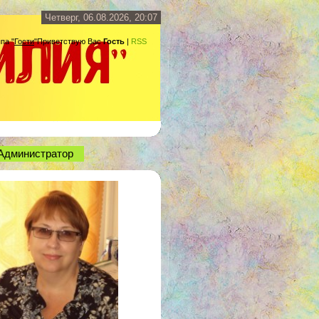
Четверг, 06.08.2026, 20:07
ппа
"
Гости
"
Приветствую Вас
Гость
|
RSS
Администратор