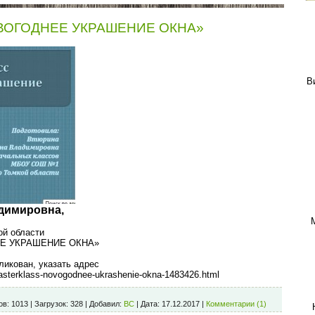
ВОГОДНЕЕ УКРАШЕНИЕ ОКНА»
В
димировна,
й области
Е УКРАШЕНИЕ ОКНА»
ликован, указать адрес
masterklass-novogodnee-ukrashenie-okna-1483426.html
ов:
1013
|
Загрузок:
328
|
Добавил:
ВС
|
Дата:
17.12.2017
|
Комментарии (1)