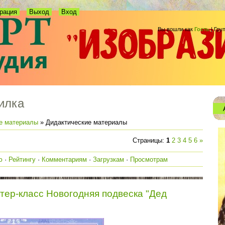
рация
Выход
Вход
Вы вошли как
Гость
|
Гру
илка
е материалы
» Дидактические материалы
Страницы
:
1
2
3
4
5
6
»
ю
·
Рейтингу
·
Комментариям
·
Загрузкам
·
Просмотрам
тер-класс Новогодняя подвеска "Дед