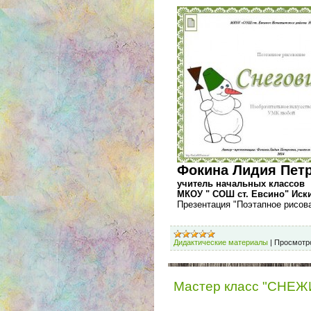
Фокина Лидия Петр
учитель начальных классов
МКОУ " СОШ ст. Евсино" Иск
Презентация "Поэтапное рисова
Дидактические материалы
|
Просмотр
Мастер класс "СНЕ