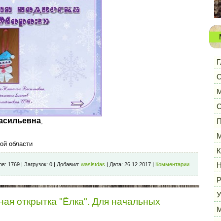
Г
О
М
С
асильевна
П
,
М
кой области
К
ов:
1769
|
Загрузок:
0
|
Добавил:
wasistdas
|
Дата:
26.12.2017
|
Комментарии
Н
Р
У
ая открытка "Ёлка". Для начальных
М