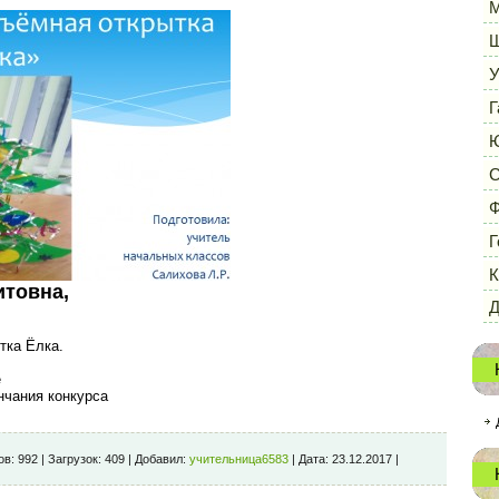
М
Ш
У
Г
Ю
С
Ф
Г
К
итовна,
Д
тка Ёлка.
е
нчания конкурса
ов:
992
|
Загрузок:
409
|
Добавил:
учительница6583
|
Дата:
23.12.2017
|