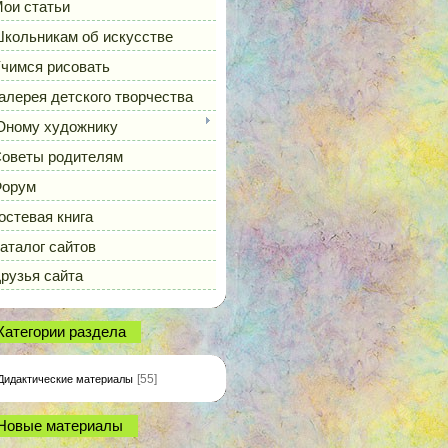
ои статьи
кольникам об искусстве
чимся рисовать
алерея детского творчества
ному художнику
оветы родителям
орум
остевая книга
аталог сайтов
рузья сайта
Категории раздела
[55]
Дидактические материалы
Новые материалы