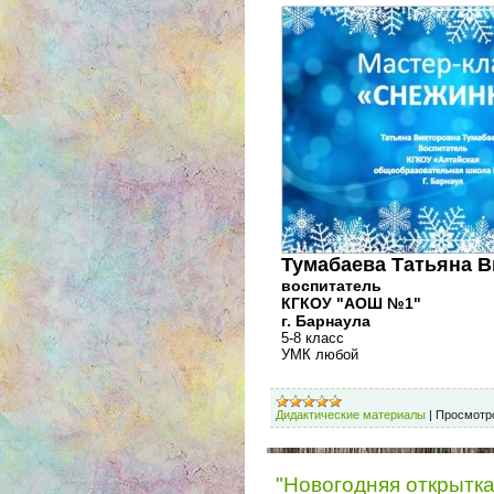
Тумабаева Татьяна В
воспитатель
КГКОУ "АОШ №1"
г. Барнаула
5-8 класс
УМК любой
Дидактические материалы
|
Просмотр
"Новогодняя открытка