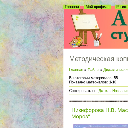
Главная
Мой профиль
Регист
Методическая коп
Главная
»
Файлы
»
Дидактически
В категории материалов
:
55
Показано материалов
:
1-10
Сортировать по
:
Дате
·
Названи
Никифорова Н.В. Мас
Мороз"