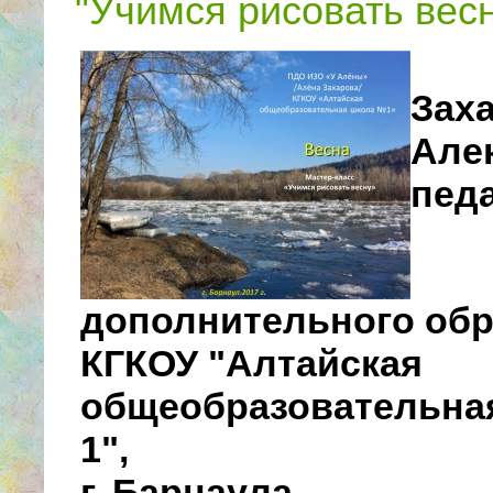
"Учимся рисовать вес
Зах
Але
педа
дополнительного об
КГКОУ "Алтайская
общеобразовательна
1",
г. Барнаула