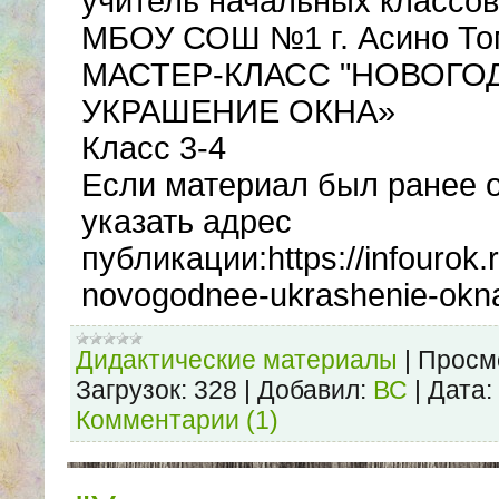
учитель начальных классов
МБОУ СОШ №1 г. Асино То
МАСТЕР-КЛАСС "НОВОГО
УКРАШЕНИЕ ОКНА»
Класс 3-4
Если материал был ранее 
указать адрес
публикации:https://infourok.
novogodnee-ukrashenie-okn
Дидактические материалы
|
Просм
Загрузок:
328
|
Добавил:
ВС
|
Дата:
Комментарии (1)