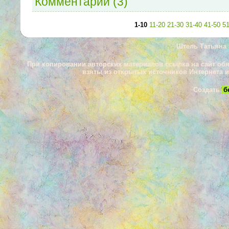
Комментарии (3)
1-10
11-20
21-30
31-40
41-50
51
Штель Татьяна 
При копировании авторских материалов ссылка на сайт об
взяты из открытых источников Интернета 
Создать
б