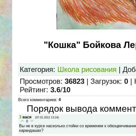
"Кошка" Бойкова Лер
Категория
:
Школа рисования
|
Доб
Просмотров
:
36823
|
Загрузок
:
0
|
Рейтинг
:
3.6
/
10
Всего комментариев
:
4
Порядок вывода коммент
3
вася
(07.01.2012 13:24)
0
Вы не в курсе насколько стойки со временем к обезцвечиван
карандашах?