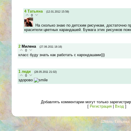
4
Татьяна
(12.01.2012 15:59)
0
На сколько знаю по детским рисункам, достаточно 
красители цветных карандашей. Бумага этих рисунков поже
2
Милена
(27.06.2011 18:16)
0
класс буду знать как работать с карондашами)))
1
леди
(28.05.2011 21:02)
0
здорово
Добавлять комментарии могут только зарегистри
[
Регистрация
|
Вход
]
Штель Татьяна 