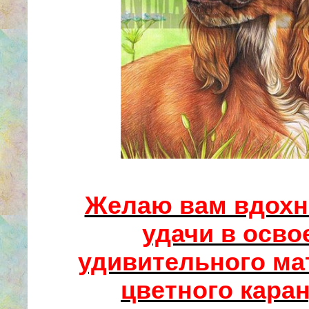
Желаю вам вдохн
удачи в осво
удивительного ма
цветного кара