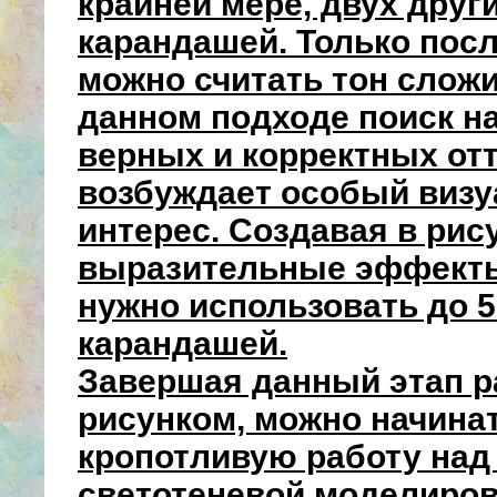
крайней мере, двух друг
карандашей. Только посл
можно считать тон слож
данном подходе поиск н
верных и корректных от
возбуждает особый виз
интерес. Создавая в рис
выразительные эффекты
нужно использовать до 
карандашей.
Завершая данный этап р
рисунком, можно начина
кропотливую работу на
светотеневой моделиров