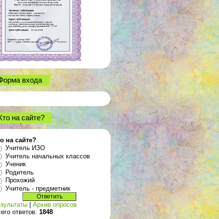
Форма входа
Кто на сайте?
о на сайте?
Учитель ИЗО
Учитель начальных классов
Ученик
Родитель
Прохожий
Учитель - предметник
зультаты
|
Архив опросов
его ответов:
1848