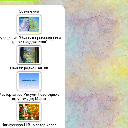
Осень-зима
идеоролик "Осень в произведениях
русских художников"
Пейзаж родной земли
Мастер-класс Рисуем Новогоднюю
игрушку Дед Мороз
Никифорова Н.В. Мастер-класс