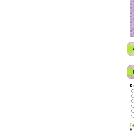
Кт
Ре
Вс