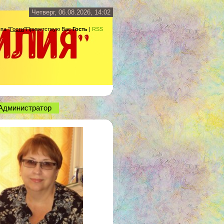
Четверг, 06.08.2026, 14:02
ппа
"
Гости
"
Приветствую Вас
Гость
|
RSS
Администратор