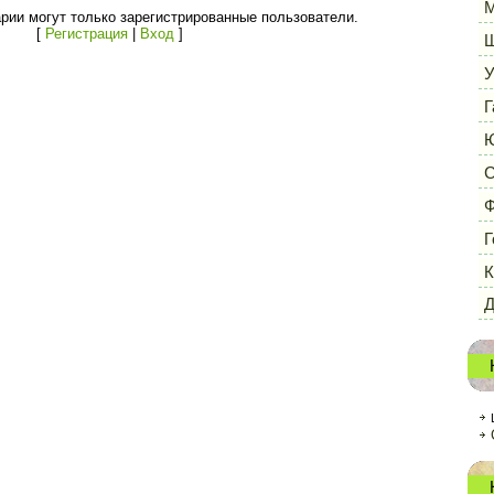
М
рии могут только зарегистрированные пользователи.
[
Регистрация
|
Вход
]
Ш
У
Г
Ю
С
Ф
Г
К
Д