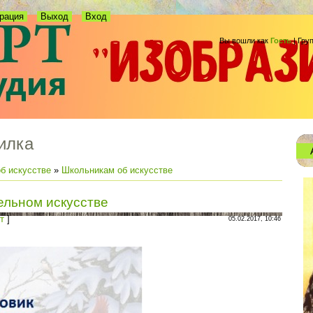
рация
Выход
Вход
Вы вошли как
Гость
|
Гру
илка
б искусстве
»
Школьникам об искусстве
ельном искусстве
т
]
05.02.2017, 10:46