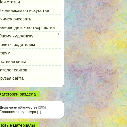
ои статьи
кольникам об искусстве
чимся рисовать
алерея детского творчества
ному художнику
оветы родителям
орум
остевая книга
аталог сайтов
рузья сайта
Категории раздела
[205]
Школьникам об искусстве
Славянская культура
[1]
Новые материалы