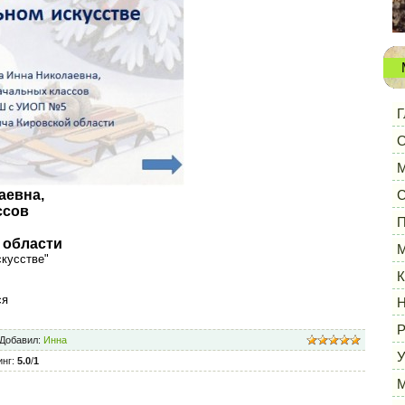
Г
О
М
аевна,
С
ссов
П
 области
М
скусстве"
К
ся
Н
Р
Добавил
:
Инна
У
инг
:
5.0
/
1
М