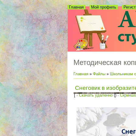
Главная
Мой профиль
Регист
Методическая коп
Главная
»
Файлы
»
Школьникам о
Снеговик в изобразит
[ ·
Скачать удаленно
() ·
Скриншо