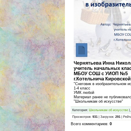
Чернятьева Инна Никол
учитель начальных кла
МБОУ СОШ с УИОП №5
г.Котельнича Кировской
"Снеговик в изобразительном и
1-4 класс
УМК любой
Материал ранее не публиковал
"Школьникам об искусстве"
Категория
:
Школьникам об искусстве
|
Просмотров
:
931
|
Загрузок
:
291
|
Рейт
Всего комментариев
:
0